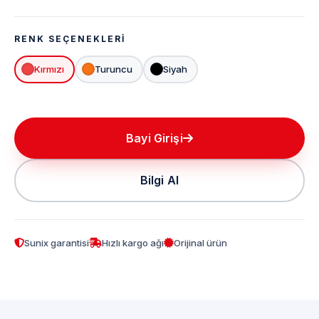
RENK SEÇENEKLERI
Kırmızı
Turuncu
Siyah
Bayi Girişi
Bilgi Al
Sunix garantisi
Hızlı kargo ağı
Orijinal ürün