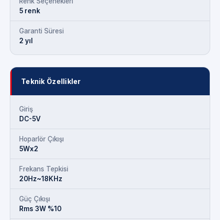
Renk Seçenekleri
5 renk
Garanti Süresi
2 yıl
Teknik Özellikler
Giriş
DC-5V
Hoparlör Çıkışı
5Wx2
Frekans Tepkisi
20Hz~18KHz
Güç Çıkışı
Rms 3W %10