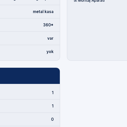
1x Montaj Aparatı
metal kasa
360*
var
yok
1
1
0