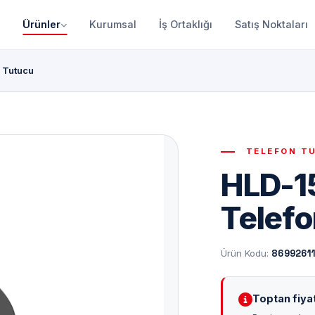
Ürünler
Kurumsal
İş Ortaklığı
Satış Noktaları
n Tutucu
TELEFON T
HLD-15
Telefo
Ürün Kodu:
8699261
Toptan fiyat 