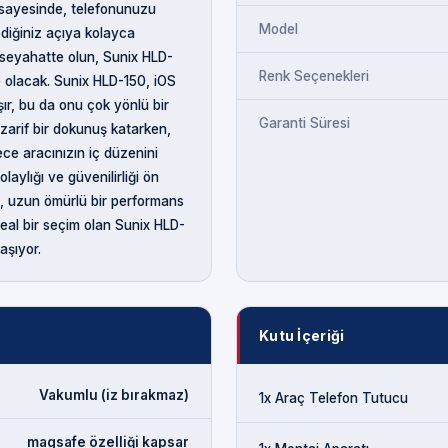
i sayesinde, telefonunuzu
Model
tediğiniz açıya kolayca
ir seyahatte olun, Sunix HLD-
Renk Seçenekleri
 olacak. Sunix HLD-150, iOS
ır, bu da onu çok yönlü bir
Garanti Süresi
 zarif bir dokunuş katarken,
ce aracınızın iç düzenini
aylığı ve güvenilirliği ön
, uzun ömürlü bir performans
ideal bir seçim olan Sunix HLD-
aşıyor.
Kutu İçeriği
Vakumlu (iz bırakmaz)
1x Araç Telefon Tutucu
magsafe özelliği kapsar